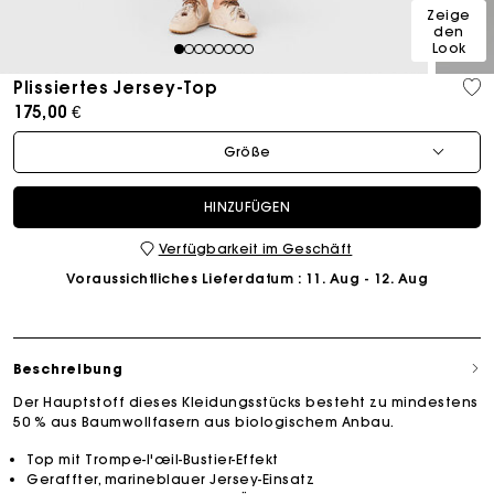
Zeige
den
Look
1
2
3
4
5
6
7
8
Plissiertes Jersey-Top
175,00 €
Größe
HINZUFÜGEN
Verfügbarkeit im Geschäft
Voraussichtliches Lieferdatum
: 11. Aug - 12. Aug
Beschreibung
Der Hauptstoff dieses Kleidungsstücks besteht zu mindestens
50 % aus Baumwollfasern aus biologischem Anbau.
Top mit Trompe-l'œil-Bustier-Effekt
Geraffter, marineblauer Jersey-Einsatz