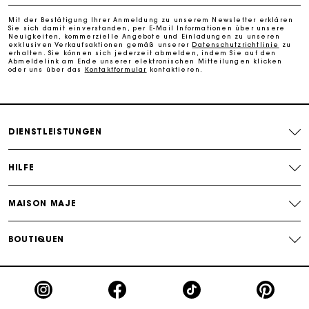
Kostenlose Umtausch & Rücksendung
Mit der Bestätigung Ihrer Anmeldung zu unserem Newsletter erklären
Sie sich damit einverstanden, per E-Mail Informationen über unsere
Die Maje-Geschenkkarte: Die beste Möglichkeit, das
Neuigkeiten, kommerzielle Angebote und Einladungen zu unseren
perfekte Geschenk zu machen
exklusiven Verkaufsaktionen gemäß unserer
Datenschutzrichtlinie
zu
erhalten. Sie können sich jederzeit abmelden, indem Sie auf den
Abmeldelink am Ende unserer elektronischen Mitteilungen klicken
oder uns über das
Kontaktformular
kontaktieren.
DIENSTLEISTUNGEN
HILFE
MAISON MAJE
BOUTIQUEN