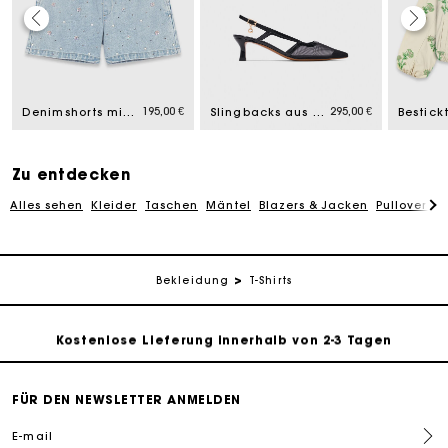
Die Maje-Geschenkkarte: Die beste Möglichkeit, das
perfekte Geschenk zu machen
195,00 €
295,00 €
Kostenlose Lieferung innerhalb von 2-3 Tagen
Denimshorts mit Blumen
Slingbacks aus Leder und Mesh
PayPal - Bezahlung nach 30 Tagen
Zu entdecken
Alles sehen
Kleider
Taschen
Mäntel
Blazers & Jacken
Pullover & 
Kostenlose Umtausch & Rücksendung
Die Maje-Geschenkkarte: Die beste Möglichkeit, das
Bekleidung
T-Shirts
perfekte Geschenk zu machen
Kostenlose Lieferung innerhalb von 2-3 Tagen
PayPal - Bezahlung nach 30 Tagen
FÜR DEN NEWSLETTER ANMELDEN
E-mail