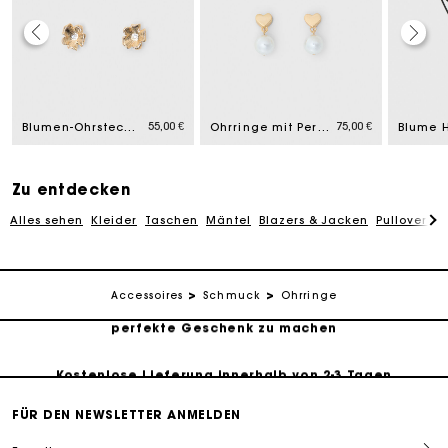
Die Maje-Geschenkkarte: Die beste Möglichkeit, das
perfekte Geschenk zu machen
55,00 €
75,00 €
Blumen-Ohrstecker
Ohrringe mit Perlen
Blume H
Kostenlose Lieferung innerhalb von 2-3 Tagen
Zu entdecken
PayPal - Bezahlung nach 30 Tagen
Alles sehen
Kleider
Taschen
Mäntel
Blazers & Jacken
Pullover & 
Kostenlose Umtausch & Rücksendung
Accessoires
Schmuck
Ohrringe
Die Maje-Geschenkkarte: Die beste Möglichkeit, das
perfekte Geschenk zu machen
Kostenlose Lieferung innerhalb von 2-3 Tagen
FÜR DEN NEWSLETTER ANMELDEN
PayPal - Bezahlung nach 30 Tagen