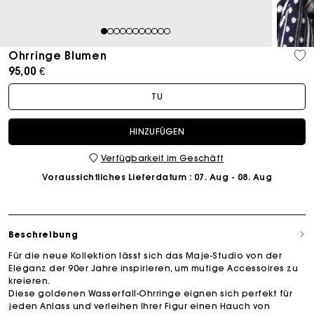
1
2
3
4
5
6
7
8
9
10
11
Ohrringe Blumen
95,00 €
TU
HINZUFÜGEN
Verfügbarkeit im Geschäft
Voraussichtliches Lieferdatum
: 07. Aug - 08. Aug
Beschreibung
Für die neue Kollektion lässt sich das Maje-Studio von der
Eleganz der 90er Jahre inspirieren, um mutige Accessoires zu
kreieren.
Diese goldenen Wasserfall-Ohrringe eignen sich perfekt für
jeden Anlass und verleihen Ihrer Figur einen Hauch von