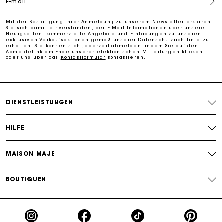
E-mail
Kostenlose Umtausch & Rücksendung
Mit der Bestätigung Ihrer Anmeldung zu unserem Newsletter erklären
Sie sich damit einverstanden, per E-Mail Informationen über unsere
Neuigkeiten, kommerzielle Angebote und Einladungen zu unseren
Die Maje-Geschenkkarte: Die beste Möglichkeit, das
exklusiven Verkaufsaktionen gemäß unserer
Datenschutzrichtlinie
zu
erhalten. Sie können sich jederzeit abmelden, indem Sie auf den
perfekte Geschenk zu machen
Abmeldelink am Ende unserer elektronischen Mitteilungen klicken
oder uns über das
Kontaktformular
kontaktieren.
DIENSTLEISTUNGEN
HILFE
MAISON MAJE
BOUTIQUEN