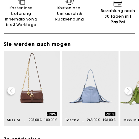
Kostenlose
Kostenlose
Bezahlung nach
Lieferung
Umtausch &
30 Tagen mit
innerhalb von 2
Rücksendung
PayPal
bis 3 Werktage
Sie werden auch mogen
Die Maje-Geschenkkarte: Die beste Möglichkeit, das
perfekte Geschenk zu machen
-20%
-20%
from
Price reduced from
to
Price reduced from
to
225,00 €
180,00 €
245,00 €
196,00 €
Kostenlose Lieferung innerhalb von 2-3 Tagen
Miss M Walk aus Vintage-Leder
Tasche Miss M Micro
PayPal - Bezahlung nach 30 Tagen