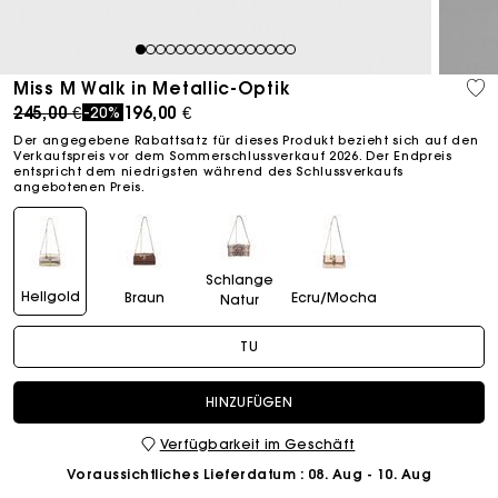
1
2
3
4
5
6
7
8
9
10
11
12
13
14
15
16
Miss M Walk in Metallic-Optik
Price reduced from
to
245,00 €
196,00 €
-20%
Der angegebene Rabattsatz für dieses Produkt bezieht sich auf den
Verkaufspreis vor dem Sommerschlussverkauf 2026. Der Endpreis
entspricht dem niedrigsten während des Schlussverkaufs
angebotenen Preis.
Schlange
Hellgold
Braun
Ecru/Mocha
Natur
TU
HINZUFÜGEN
Verfügbarkeit im Geschäft
Voraussichtliches Lieferdatum
: 08. Aug - 10. Aug