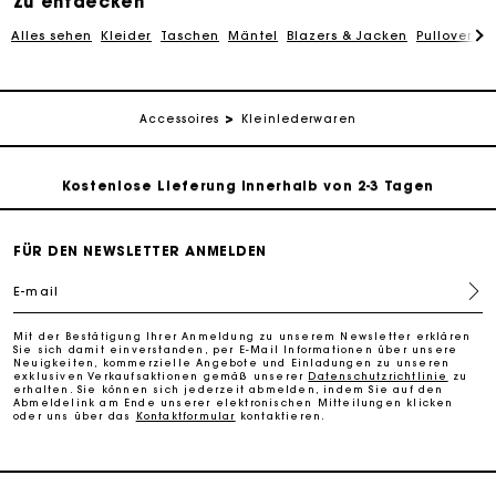
Zu entdecken
Alles sehen
Kleider
Taschen
Mäntel
Blazers & Jacken
Pullover & 
Kostenlose Umtausch & Rücksendung
Die Maje-Geschenkkarte: Die beste Möglichkeit, das
Accessoires
Kleinlederwaren
perfekte Geschenk zu machen
Kostenlose Lieferung innerhalb von 2-3 Tagen
PayPal - Bezahlung nach 30 Tagen
FÜR DEN NEWSLETTER ANMELDEN
E-mail
Kostenlose Umtausch & Rücksendung
Mit der Bestätigung Ihrer Anmeldung zu unserem Newsletter erklären
Sie sich damit einverstanden, per E-Mail Informationen über unsere
Die Maje-Geschenkkarte: Die beste Möglichkeit, das
Neuigkeiten, kommerzielle Angebote und Einladungen zu unseren
perfekte Geschenk zu machen
exklusiven Verkaufsaktionen gemäß unserer
Datenschutzrichtlinie
zu
erhalten. Sie können sich jederzeit abmelden, indem Sie auf den
Abmeldelink am Ende unserer elektronischen Mitteilungen klicken
oder uns über das
Kontaktformular
kontaktieren.