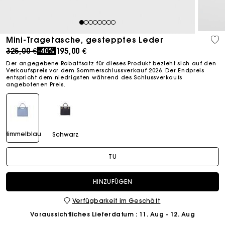
1
2
3
4
5
6
7
8
Mini-Tragetasche, gestepptes Leder
Price reduced from
to
325,00 €
195,00 €
-40%
Der angegebene Rabattsatz für dieses Produkt bezieht sich auf den
Verkaufspreis vor dem Sommerschlussverkauf 2026. Der Endpreis
entspricht dem niedrigsten während des Schlussverkaufs
angebotenen Preis.
Himmelblau
Schwarz
TU
HINZUFÜGEN
Verfügbarkeit im Geschäft
Voraussichtliches Lieferdatum
: 11. Aug - 12. Aug