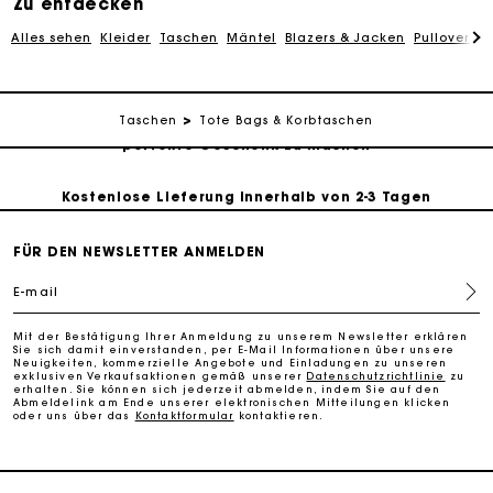
Zu entdecken
PayPal - Bezahlung nach 30 Tagen
Alles sehen
Kleider
Taschen
Mäntel
Blazers & Jacken
Pullover & 
Kostenlose Umtausch & Rücksendung
Die Maje-Geschenkkarte: Die beste Möglichkeit, das
Taschen
Tote Bags & Korbtaschen
perfekte Geschenk zu machen
Kostenlose Lieferung innerhalb von 2-3 Tagen
PayPal - Bezahlung nach 30 Tagen
FÜR DEN NEWSLETTER ANMELDEN
E-mail
Kostenlose Umtausch & Rücksendung
Mit der Bestätigung Ihrer Anmeldung zu unserem Newsletter erklären
Sie sich damit einverstanden, per E-Mail Informationen über unsere
Die Maje-Geschenkkarte: Die beste Möglichkeit, das
Neuigkeiten, kommerzielle Angebote und Einladungen zu unseren
exklusiven Verkaufsaktionen gemäß unserer
Datenschutzrichtlinie
zu
perfekte Geschenk zu machen
erhalten. Sie können sich jederzeit abmelden, indem Sie auf den
Abmeldelink am Ende unserer elektronischen Mitteilungen klicken
oder uns über das
Kontaktformular
kontaktieren.