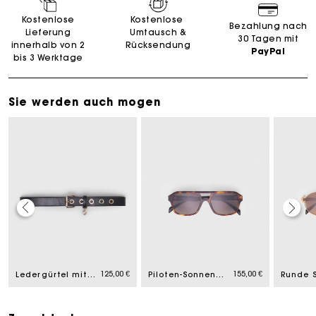
Kostenlose
Kostenlose
Bezahlung nach
Lieferung
Umtausch &
30 Tagen mit
innerhalb von 2
Rücksendung
PayPal
bis 3 Werktage
Sie werden auch mogen
Die Maje-Geschenkkarte: Die beste Möglichkeit, das
perfekte Geschenk zu machen
125,00 €
155,00 €
Ledergürtel mit Miss M-Schnalle
Piloten-Sonnenbrille
Kostenlose Lieferung innerhalb von 2-3 Tagen