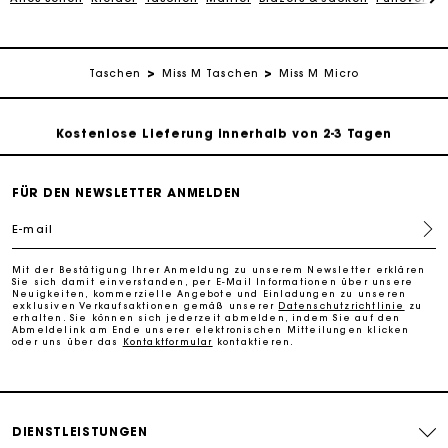
Kostenlose Umtausch & Rücksendung
Die Maje-Geschenkkarte: Die beste Möglichkeit, das
Taschen
Miss M Taschen
Miss M Micro
perfekte Geschenk zu machen
Kostenlose Lieferung innerhalb von 2-3 Tagen
PayPal - Bezahlung nach 30 Tagen
FÜR DEN NEWSLETTER ANMELDEN
E-mail
Kostenlose Umtausch & Rücksendung
Mit der Bestätigung Ihrer Anmeldung zu unserem Newsletter erklären
Sie sich damit einverstanden, per E-Mail Informationen über unsere
Die Maje-Geschenkkarte: Die beste Möglichkeit, das
Neuigkeiten, kommerzielle Angebote und Einladungen zu unseren
perfekte Geschenk zu machen
exklusiven Verkaufsaktionen gemäß unserer
Datenschutzrichtlinie
zu
erhalten. Sie können sich jederzeit abmelden, indem Sie auf den
Abmeldelink am Ende unserer elektronischen Mitteilungen klicken
oder uns über das
Kontaktformular
kontaktieren.
DIENSTLEISTUNGEN