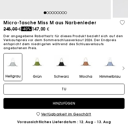
1
2
3
4
5
6
7
8
9
Micro-Tasche Miss M aus Narbenleder
Price reduced from
to
245,00 €
147,00 €
-40%
Der angegebene Rabattsatz für dieses Produkt bezieht sich auf den
Verkaufspreis vor dem Sommerschlussverkauf 2026. Der Endpreis
entspricht dem niedrigsten während des Schlussverkaufs
angebotenen Preis.
Hellgrau
Grün
Schwarz
Mocha
Himmelblau
TU
HINZUFÜGEN
Verfügbarkeit im Geschäft
Voraussichtliches Lieferdatum
: 12. Aug - 13. Aug