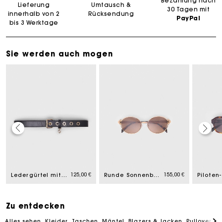
Bezahlung nach
Lieferung
Umtausch &
30 Tagen mit
innerhalb von 2
Rücksendung
PayPal
bis 3 Werktage
Sie werden auch mogen
Die Maje-Geschenkkarte: Die beste Möglichkeit, das
perfekte Geschenk zu machen
125,00 €
155,00 €
Ledergürtel mit Miss M-Schnalle
Runde Sonnenbrille
Kostenlose Lieferung innerhalb von 2-3 Tagen
PayPal - Bezahlung nach 30 Tagen
Zu entdecken
Alles sehen
Kleider
Taschen
Mäntel
Blazers & Jacken
Pullover & 