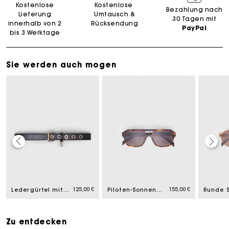
Kostenlose
Kostenlose
Bezahlung nach
Lieferung
Umtausch &
30 Tagen mit
innerhalb von 2
Rücksendung
PayPal
bis 3 Werktage
Sie werden auch mogen
Die Maje-Geschenkkarte: Die beste Möglichkeit, das
perfekte Geschenk zu machen
125,00 €
155,00 €
Ledergürtel mit Miss M-Schnalle
Piloten-Sonnenbrille
Kostenlose Lieferung innerhalb von 2-3 Tagen
PayPal - Bezahlung nach 30 Tagen
Zu entdecken