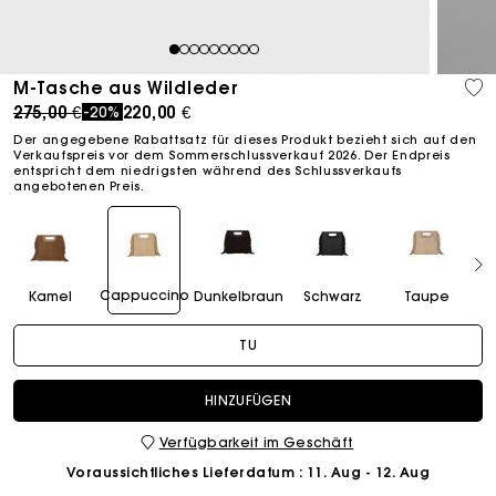
1
2
3
4
5
6
7
8
9
M-Tasche aus Wildleder
Price reduced from
to
275,00 €
220,00 €
-20%
Der angegebene Rabattsatz für dieses Produkt bezieht sich auf den
Verkaufspreis vor dem Sommerschlussverkauf 2026. Der Endpreis
entspricht dem niedrigsten während des Schlussverkaufs
angebotenen Preis.
Cappuccino
Kamel
Dunkelbraun
Schwarz
Taupe
TU
HINZUFÜGEN
Verfügbarkeit im Geschäft
Voraussichtliches Lieferdatum
: 11. Aug - 12. Aug