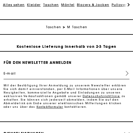
Alles sehen
Kleider
Taschen
Mäntel
Blazers & Jacken
Pullover & 
Kostenlose Umtausch & Rücksendung
Die Maje-Geschenkkarte: Die beste Möglichkeit, das
Taschen
M Taschen
perfekte Geschenk zu machen
Kostenlose Lieferung innerhalb von 2-3 Tagen
PayPal - Bezahlung nach 30 Tagen
FÜR DEN NEWSLETTER ANMELDEN
E-mail
Kostenlose Umtausch & Rücksendung
Mit der Bestätigung Ihrer Anmeldung zu unserem Newsletter erklären
Sie sich damit einverstanden, per E-Mail Informationen über unsere
Die Maje-Geschenkkarte: Die beste Möglichkeit, das
Neuigkeiten, kommerzielle Angebote und Einladungen zu unseren
exklusiven Verkaufsaktionen gemäß unserer
Datenschutzrichtlinie
zu
perfekte Geschenk zu machen
erhalten. Sie können sich jederzeit abmelden, indem Sie auf den
Abmeldelink am Ende unserer elektronischen Mitteilungen klicken
oder uns über das
Kontaktformular
kontaktieren.