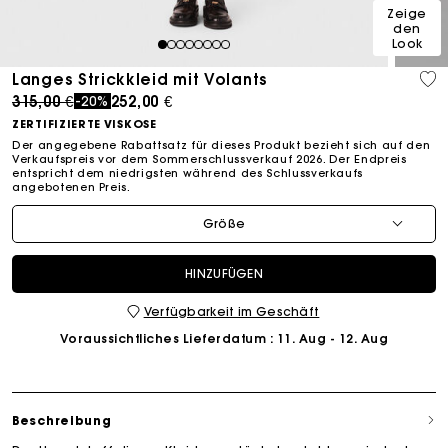
Zeige
den
Look
1
2
3
4
5
6
7
8
Langes Strickkleid mit Volants
Price reduced from
to
315,00 €
252,00 €
-20%
ZERTIFIZIERTE VISKOSE
Der angegebene Rabattsatz für dieses Produkt bezieht sich auf den
Verkaufspreis vor dem Sommerschlussverkauf 2026. Der Endpreis
entspricht dem niedrigsten während des Schlussverkaufs
angebotenen Preis.
Größe
HINZUFÜGEN
Verfügbarkeit im Geschäft
Voraussichtliches Lieferdatum
: 11. Aug - 12. Aug
Beschreibung