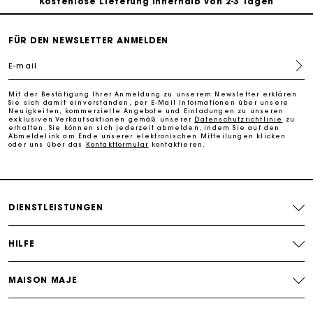
PayPal - Bezahlung nach 30 Tagen
FÜR DEN NEWSLETTER ANMELDEN
E-mail
Kostenlose Umtausch & Rücksendung
Mit der Bestätigung Ihrer Anmeldung zu unserem Newsletter erklären
Sie sich damit einverstanden, per E-Mail Informationen über unsere
Die Maje-Geschenkkarte: Die beste Möglichkeit, das
Neuigkeiten, kommerzielle Angebote und Einladungen zu unseren
exklusiven Verkaufsaktionen gemäß unserer
Datenschutzrichtlinie
zu
perfekte Geschenk zu machen
erhalten. Sie können sich jederzeit abmelden, indem Sie auf den
Abmeldelink am Ende unserer elektronischen Mitteilungen klicken
oder uns über das
Kontaktformular
kontaktieren.
DIENSTLEISTUNGEN
HILFE
MAISON MAJE