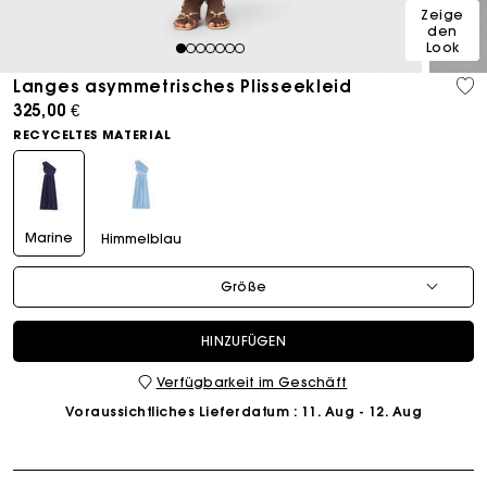
Zeige
den
Look
1
2
3
4
5
6
7
Langes asymmetrisches Plisseekleid
325,00 €
RECYCELTES MATERIAL
Marine
Himmelblau
Größe
HINZUFÜGEN
Verfügbarkeit im Geschäft
Voraussichtliches Lieferdatum
: 11. Aug - 12. Aug