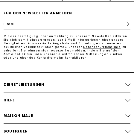
PayPal - Bezahlung nach 30 Tagen
FÜR DEN NEWSLETTER ANMELDEN
E-mail
Kostenlose Umtausch & Rücksendung
Mit der Bestätigung Ihrer Anmeldung zu unserem Newsletter erklären
Sie sich damit einverstanden, per E-Mail Informationen über unsere
Die Maje-Geschenkkarte: Die beste Möglichkeit, das
Neuigkeiten, kommerzielle Angebote und Einladungen zu unseren
exklusiven Verkaufsaktionen gemäß unserer
Datenschutzrichtlinie
zu
perfekte Geschenk zu machen
erhalten. Sie können sich jederzeit abmelden, indem Sie auf den
Abmeldelink am Ende unserer elektronischen Mitteilungen klicken
oder uns über das
Kontaktformular
kontaktieren.
DIENSTLEISTUNGEN
HILFE
MAISON MAJE
BOUTIQUEN