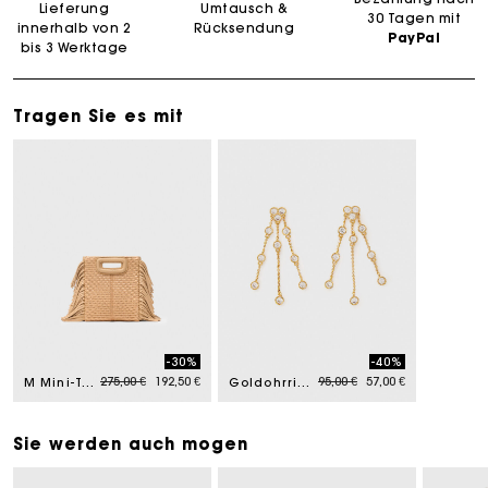
Lieferung
Umtausch &
30 Tagen mit
innerhalb von 2
Rücksendung
PayPal
bis 3 Werktage
Tragen Sie es mit
-30%
-40%
Price reduced from
to
Price reduced from
to
275,00 €
192,50 €
95,00 €
57,00 €
M Mini-Tasche mit Basteffekt
Goldohrringe, recyceltes Messing
Sie werden auch mogen