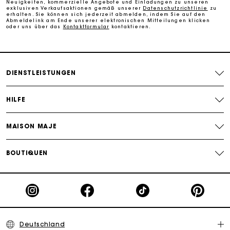
Neuigkeiten, kommerzielle Angebote und Einladungen zu unseren
Die Maje-Geschenkkarte: Die beste Möglichkeit, das
exklusiven Verkaufsaktionen gemäß unserer
Datenschutzrichtlinie
zu
perfekte Geschenk zu machen
erhalten. Sie können sich jederzeit abmelden, indem Sie auf den
Abmeldelink am Ende unserer elektronischen Mitteilungen klicken
oder uns über das
Kontaktformular
kontaktieren.
DIENSTLEISTUNGEN
HILFE
MAISON MAJE
BOUTIQUEN
Deutschland