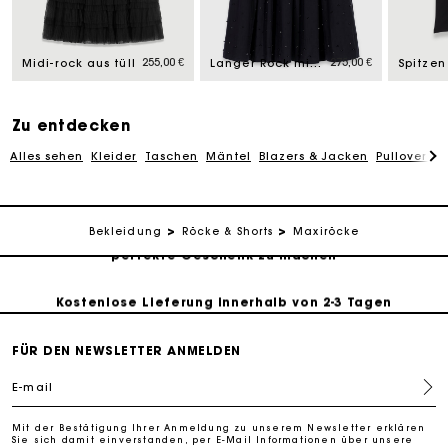
Die Maje-Geschenkkarte: Die beste Möglichkeit, das
perfekte Geschenk zu machen
255,00 €
275,00 €
Midi-rock aus tüll
Langer Rock mit Strass und Perlen
Kostenlose Lieferung innerhalb von 2-3 Tagen
Zu entdecken
PayPal - Bezahlung nach 30 Tagen
Alles sehen
Kleider
Taschen
Mäntel
Blazers & Jacken
Pullover & 
Kostenlose Umtausch & Rücksendung
Die Maje-Geschenkkarte: Die beste Möglichkeit, das
Bekleidung
Röcke & Shorts
Maxiröcke
perfekte Geschenk zu machen
Kostenlose Lieferung innerhalb von 2-3 Tagen
FÜR DEN NEWSLETTER ANMELDEN
PayPal - Bezahlung nach 30 Tagen
E-mail
Kostenlose Umtausch & Rücksendung
Mit der Bestätigung Ihrer Anmeldung zu unserem Newsletter erklären
Sie sich damit einverstanden, per E-Mail Informationen über unsere