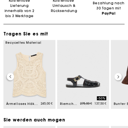
Kostenlose
Kostenlose
Bezahlung nach
Lieferung
Umtausch &
30 Tagen mit
innerhalb von 2
Rücksendung
PayPal
bis 3 Werktage
Tragen Sie es mit
Recyceltes Material
-50%
rom
Price reduced from
to
245,00 €
275,00 €
137,50 €
Ärmelloses Häkeltop
Riemchensandalen aus Leder
Sie werden auch mogen