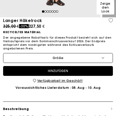
Zeige
den
Look
1
2
3
4
5
6
7
Langer Häkelrock
Price reduced from
to
325,00 €
227,50 €
-30%
RECYCELTES MATERIAL
Der angegebene Rabattsatz für dieses Produkt bezieht sich auf den
Verkaufspreis vor dem Sommerschlussverkauf 2026. Der Endpreis
entspricht dem niedrigsten während des Schlussverkaufs
angebotenen Preis.
Größe
HINZUFÜGEN
Verfügbarkeit im Geschäft
Voraussichtliches Lieferdatum
: 08. Aug - 10. Aug
Beschreibung