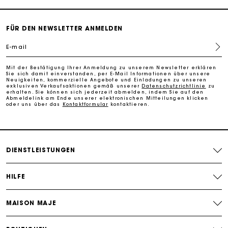
PayPal - Bezahlung nach 30 Tagen
FÜR DEN NEWSLETTER ANMELDEN
E-mail
Kostenlose Umtausch & Rücksendung
Mit der Bestätigung Ihrer Anmeldung zu unserem Newsletter erklären
Sie sich damit einverstanden, per E-Mail Informationen über unsere
Die Maje-Geschenkkarte: Die beste Möglichkeit, das
Neuigkeiten, kommerzielle Angebote und Einladungen zu unseren
perfekte Geschenk zu machen
exklusiven Verkaufsaktionen gemäß unserer
Datenschutzrichtlinie
zu
erhalten. Sie können sich jederzeit abmelden, indem Sie auf den
Abmeldelink am Ende unserer elektronischen Mitteilungen klicken
oder uns über das
Kontaktformular
kontaktieren.
Kostenlose Lieferung innerhalb von 2-3 Tagen
PayPal - Bezahlung nach 30 Tagen
DIENSTLEISTUNGEN
Kostenlose Umtausch & Rücksendung
HILFE
Die Maje-Geschenkkarte: Die beste Möglichkeit, das
perfekte Geschenk zu machen
MAISON MAJE