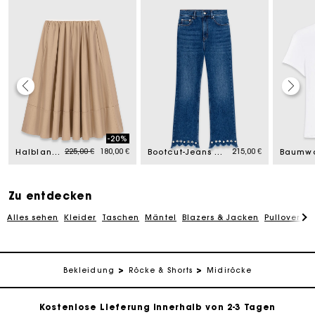
-20%
Price reduced from
to
225,00 €
180,00 €
215,00 €
Halblanger Baumwollrock
Bootcut-Jeans mit Perlen
Baumwol
Zu entdecken
Alles sehen
Kleider
Taschen
Mäntel
Blazers & Jacken
Pullover & 
Die Maje-Geschenkkarte: Die beste Möglichkeit, das
Bekleidung
Röcke & Shorts
Midiröcke
perfekte Geschenk zu machen
Kostenlose Lieferung innerhalb von 2-3 Tagen