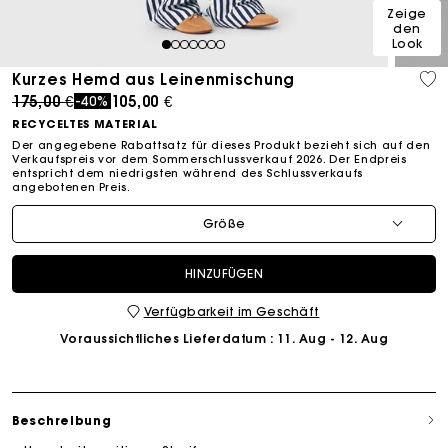
Zeige
den
Look
1
2
3
4
5
6
7
Kurzes Hemd aus Leinenmischung
Price reduced from
to
175,00 €
105,00 €
-40%
RECYCELTES MATERIAL
Der angegebene Rabattsatz für dieses Produkt bezieht sich auf den
Verkaufspreis vor dem Sommerschlussverkauf 2026. Der Endpreis
entspricht dem niedrigsten während des Schlussverkaufs
angebotenen Preis.
Größe
HINZUFÜGEN
Verfügbarkeit im Geschäft
Voraussichtliches Lieferdatum
: 11. Aug - 12. Aug
Beschreibung