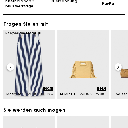
innerhalb von 2
Rücksendung
PayPal
bis 3 Werktage
Tragen Sie es mit
Recyceltes Material
-30%
-30%
Price reduced from
to
Price reduced from
to
225,00 €
157,50 €
275,00 €
192,50 €
Matrosenhose aus Leinenmischung
M Mini-Tasche, Craquelé-Leder matt
Sie werden auch mogen