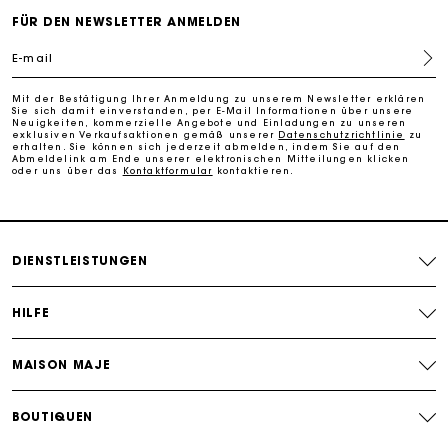
PayPal - Bezahlung nach 30 Tagen
FÜR DEN NEWSLETTER ANMELDEN
E-mail
Kostenlose Umtausch & Rücksendung
Mit der Bestätigung Ihrer Anmeldung zu unserem Newsletter erklären
Sie sich damit einverstanden, per E-Mail Informationen über unsere
Die Maje-Geschenkkarte: Die beste Möglichkeit, das
Neuigkeiten, kommerzielle Angebote und Einladungen zu unseren
exklusiven Verkaufsaktionen gemäß unserer
Datenschutzrichtlinie
zu
perfekte Geschenk zu machen
erhalten. Sie können sich jederzeit abmelden, indem Sie auf den
Abmeldelink am Ende unserer elektronischen Mitteilungen klicken
oder uns über das
Kontaktformular
kontaktieren.
DIENSTLEISTUNGEN
HILFE
MAISON MAJE
BOUTIQUEN