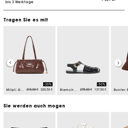
bis 3 Werktage
Tragen Sie es mit
-30%
-50%
rom
Price reduced from
to
Price reduced from
to
315,00 €
220,50 €
275,00 €
137,50 €
Milpli Gazette aus Vintage-Leder
Riemchensandalen aus Leder
Sie werden auch mogen