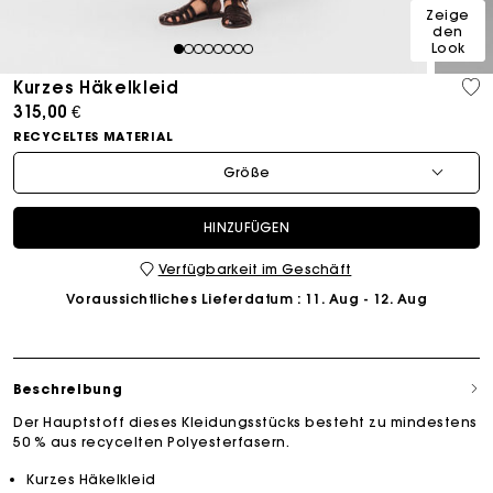
Zeige
den
Look
1
2
3
4
5
6
7
8
Kurzes Häkelkleid
315,00 €
RECYCELTES MATERIAL
Größe
HINZUFÜGEN
Verfügbarkeit im Geschäft
Voraussichtliches Lieferdatum
: 11. Aug - 12. Aug
Beschreibung
Der Hauptstoff dieses Kleidungsstücks besteht zu mindestens
50 % aus recycelten Polyesterfasern.
Kurzes Häkelkleid