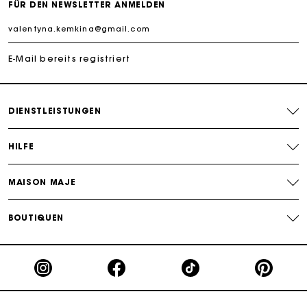
FÜR DEN NEWSLETTER ANMELDEN
PayPal - Bezahlung nach 30 Tagen
Kostenlose Umtausch & Rücksendung
E-Mail bereits registriert
Die Maje-Geschenkkarte: Die beste Möglichkeit, das
perfekte Geschenk zu machen
DIENSTLEISTUNGEN
HILFE
MAISON MAJE
BOUTIQUEN