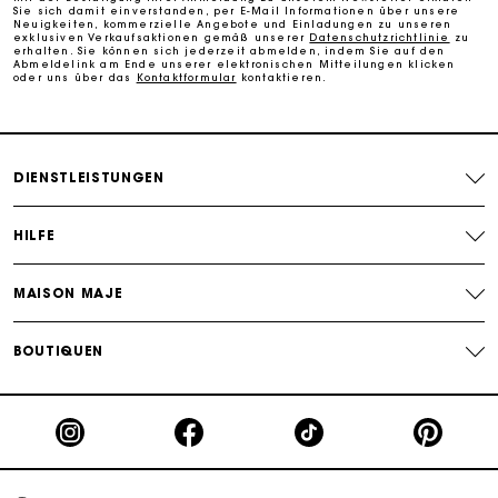
Sie sich damit einverstanden, per E-Mail Informationen über unsere
Die Maje-Geschenkkarte: Die beste Möglichkeit, das
Neuigkeiten, kommerzielle Angebote und Einladungen zu unseren
perfekte Geschenk zu machen
exklusiven Verkaufsaktionen gemäß unserer
Datenschutzrichtlinie
zu
erhalten. Sie können sich jederzeit abmelden, indem Sie auf den
Abmeldelink am Ende unserer elektronischen Mitteilungen klicken
oder uns über das
Kontaktformular
kontaktieren.
DIENSTLEISTUNGEN
HILFE
MAISON MAJE
BOUTIQUEN