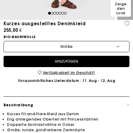
Zeige
den
Look
1
2
3
4
5
6
7
Kurzes ausgestelltes Denimkleid
255,00 €
BIO-BAUMWOLLE
Größe
HINZUFÜGEN
Verfügbarkeit im Geschäft
Voraussichtliches Lieferdatum
: 11. Aug - 12. Aug
Beschreibung
Kurzes Fit-and-Flare-Kleid aus Denim
Eng anliegendes Oberteil mit Prinzessnähten
Doppelte Kontrastnähte in Ocker
Große, runde, goldfarbene Zierknöpfe