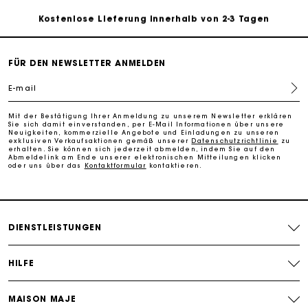
Kostenlose Lieferung innerhalb von 2-3 Tagen
PayPal - Bezahlung nach 30 Tagen
FÜR DEN NEWSLETTER ANMELDEN
E-mail
Kostenlose Umtausch & Rücksendung
Mit der Bestätigung Ihrer Anmeldung zu unserem Newsletter erklären
Sie sich damit einverstanden, per E-Mail Informationen über unsere
Die Maje-Geschenkkarte: Die beste Möglichkeit, das
Neuigkeiten, kommerzielle Angebote und Einladungen zu unseren
perfekte Geschenk zu machen
exklusiven Verkaufsaktionen gemäß unserer
Datenschutzrichtlinie
zu
erhalten. Sie können sich jederzeit abmelden, indem Sie auf den
Abmeldelink am Ende unserer elektronischen Mitteilungen klicken
oder uns über das
Kontaktformular
kontaktieren.
DIENSTLEISTUNGEN
HILFE
MAISON MAJE