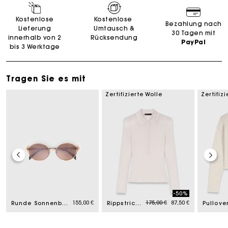
Kostenlose
Kostenlose
Bezahlung nach
Lieferung
Umtausch &
30 Tagen mit
innerhalb von 2
Rücksendung
PayPal
bis 3 Werktage
Tragen Sie es mit
Zertifizierte Wolle
Zertifizi
-50%
Price reduced from
to
155,00 €
175,00 €
87,50 €
Runde Sonnenbrille
Rippstrick-Pullover mit Polokragen