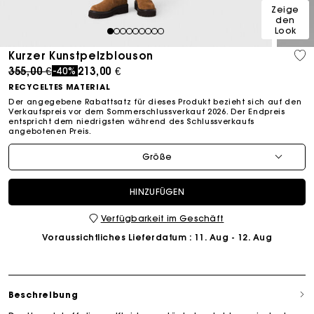
Zeige
den
Look
1
2
3
4
5
6
7
8
9
Kurzer Kunstpelzblouson
Price reduced from
to
355,00 €
213,00 €
-40%
RECYCELTES MATERIAL
Der angegebene Rabattsatz für dieses Produkt bezieht sich auf den
Verkaufspreis vor dem Sommerschlussverkauf 2026. Der Endpreis
entspricht dem niedrigsten während des Schlussverkaufs
angebotenen Preis.
Größe
HINZUFÜGEN
Verfügbarkeit im Geschäft
Voraussichtliches Lieferdatum
: 11. Aug - 12. Aug
Beschreibung