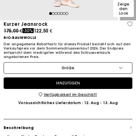
Zeige
den
Look
1
2
3
4
5
6
7
Kurzer Jeansrock
Price reduced from
to
175,00 €
122,50 €
-30%
BIO-BAUMWOLLE
Der angegebene Rabattsatz für dieses Produkt bezieht sich auf den
Verkaufspreis vor dem Sommerschlussverkauf 2026. Der Endpreis
entspricht dem niedrigsten während des Schlussverkaufs
angebotenen Preis.
Größe
HINZUFÜGEN
Verfügbarkeit im Geschäft
Voraussichtliches Lieferdatum
: 12. Aug - 13. Aug
Beschreibung