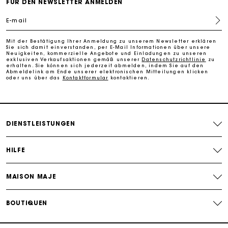
FÜR DEN NEWSLETTER ANMELDEN
E-mail
Kostenlose Umtausch & Rücksendung
Mit der Bestätigung Ihrer Anmeldung zu unserem Newsletter erklären
Sie sich damit einverstanden, per E-Mail Informationen über unsere
Die Maje-Geschenkkarte: Die beste Möglichkeit, das
Neuigkeiten, kommerzielle Angebote und Einladungen zu unseren
exklusiven Verkaufsaktionen gemäß unserer
Datenschutzrichtlinie
zu
perfekte Geschenk zu machen
erhalten. Sie können sich jederzeit abmelden, indem Sie auf den
Abmeldelink am Ende unserer elektronischen Mitteilungen klicken
oder uns über das
Kontaktformular
kontaktieren.
DIENSTLEISTUNGEN
HILFE
MAISON MAJE
BOUTIQUEN