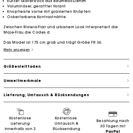
Kurzer Skater-Rock aus Baumwoll-Denim
Voluminöser, geraffter Volant
Knopfleiste vorne mit gravierten Knöpfen
Ockerfarbene Kontrastnähte
Zwischen Riviera-Flair und urbanem Look interpretiert die
Maje-Frau die Codes d
Das Model ist 175 cm groß und trägt Größe FR 36.
Mehr anzeigen
Größenleitfaden
Umweltmerkmale
Lieferung, Umtausch & Rücksendungen
Kostenlose
Kostenlose
Bezahlung nach
Lieferung
Umtausch &
30 Tagen mit
innerhalb von 2
Rücksendung
PayPal