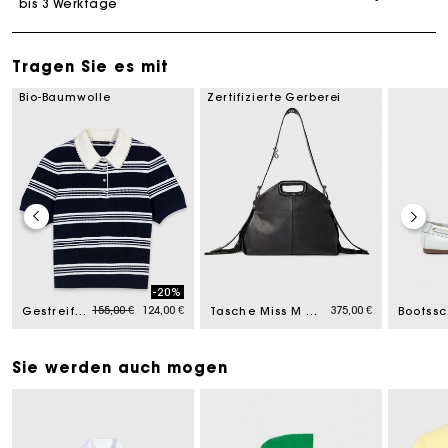
bis 3 Werktage
Tragen Sie es mit
Bio-Baumwolle
Zertifizierte Gerberei
-20%
Price reduced from
to
155,00 €
124,00 €
375,00 €
Gestreiftes Polo mit Strasskragen
Tasche Miss M aus Glattleder
Bo
Sie werden auch mogen