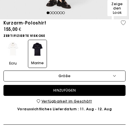
Zeige
den
Look
1
2
3
4
5
6
7
Kurzarm-Poloshirt
155,00 €
ZERTIFIZIERTE VISKOSE
Marine
Ecru
Größe
HINZUFÜGEN
Verfügbarkeit im Geschäft
Voraussichtliches Lieferdatum
: 11. Aug - 12. Aug