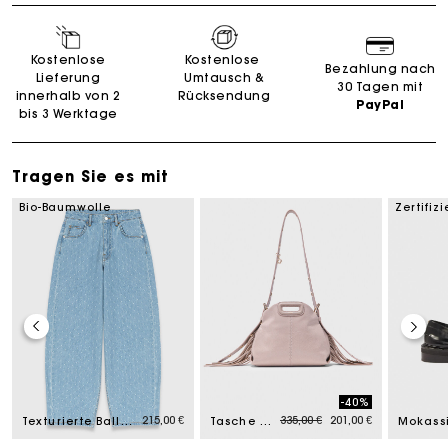
Kostenlose
Kostenlose
Bezahlung nach
Lieferung
Umtausch &
30 Tagen mit
innerhalb von 2
Rücksendung
PayPal
bis 3 Werktage
Tragen Sie es mit
Bio-Baumwolle
Zertifiz
-40%
rom
Price reduced from
to
215,00 €
335,00 €
201,00 €
Texturierte Balloon-Jeans
Tasche Miss M Mini, Naplak-Leder