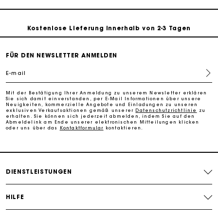
perfekte Geschenk zu machen
Kostenlose Lieferung innerhalb von 2-3 Tagen
PayPal - Bezahlung nach 30 Tagen
FÜR DEN NEWSLETTER ANMELDEN
E-mail
Kostenlose Umtausch & Rücksendung
Mit der Bestätigung Ihrer Anmeldung zu unserem Newsletter erklären
Sie sich damit einverstanden, per E-Mail Informationen über unsere
Die Maje-Geschenkkarte: Die beste Möglichkeit, das
Neuigkeiten, kommerzielle Angebote und Einladungen zu unseren
exklusiven Verkaufsaktionen gemäß unserer
Datenschutzrichtlinie
zu
perfekte Geschenk zu machen
erhalten. Sie können sich jederzeit abmelden, indem Sie auf den
Abmeldelink am Ende unserer elektronischen Mitteilungen klicken
oder uns über das
Kontaktformular
kontaktieren.
DIENSTLEISTUNGEN
HILFE