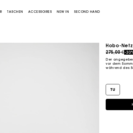
R
TASCHEN
ACCESSOIRES
NEW IN
SECOND HAND
Hobo-Netz
Price redu
to
275,00 €
-30
Der angegebene
vor dem Sommer
während des S
TU
Miss M Tasche
Miss M Pouch Tasche