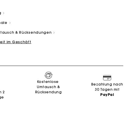
g
male
Umtausch & Rücksendungen
eit im Geschäft
and
Summer Suitcase
Miss M Tasche
Kleider
Unsere engagements
Accessoires
n
n
Entdecken
Entdecken
Entdecken
Entdecken
Entdecken
e
Kostenlose
Bezahlung nach
Umtausch &
30 Tagen mit
n 2
Rücksendung
PayPal
ge