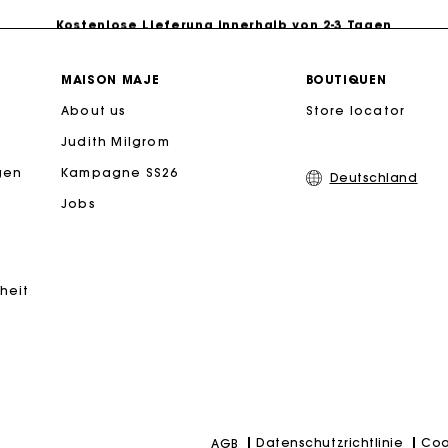
Kostenlose Lieferung innerhalb von 2-3 Tagen
PayPal - Bezahlung nach 30 Tagen
MAISON MAJE
BOUTIQUEN
About us
Store locator
Kostenlose Umtausch & Rücksendung
Judith Milgrom
eschenkkarte: Die beste Möglichkeit, das perfekte Geschen
gen
Kampagne SS26
Deutschland
Jobs
iheit
Datenschutzrichtlinie
Coo
AGB