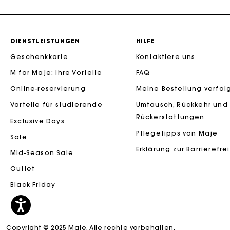
DIENSTLEISTUNGEN
HILFE
Geschenkkarte
Kontaktiere uns
M for Maje: Ihre Vorteile
FAQ
Die Maje-G
Online-reservierung
Meine Bestellung verfol
Vorteile für studierende
Umtausch, Rückkehr und
Rückerstattungen
Exclusive Days
Pflegetipps von Maje
Sale
Erklärung zur Barrierefre
Mid-Season Sale
Outlet
Black Friday
Copyright © 2025 Maje. Alle rechte vorbehalten.