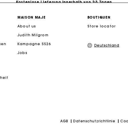
PayPal - Bezahlung nach 30 Tagen
MAISON MAJE
BOUTIQUEN
About us
Store locator
Kostenlose Umtausch & Rücksendung
Judith Milgrom
eschenkkarte: Die beste Möglichkeit, das perfekte Geschen
gen
Kampagne SS26
Deutschland
Jobs
iheit
Datenschutzrichtlinie
Coo
AGB