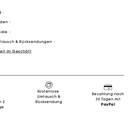
g
aden
male
Umtausch & Rücksendungen
eit im Geschäft
and
Summer Suitcase
Miss M Tasche
Kleider
Unsere engagements
Accessoires
n
n
Entdecken
Entdecken
Entdecken
Entdecken
Entdecken
e
Kostenlose
Bezahlung nach
Umtausch &
30 Tagen mit
n 2
Rücksendung
PayPal
ge