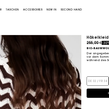
R
TASCHEN
ACCESSOIRES
NEW IN
SECOND HAND
Häkelkleid
Price redu
to
255,00 €
-30
BIO-BAUMWOL
Der angegebene
vor dem Sommer
während des S
Miss M Tasche
Miss M Pouch Tasche
DE 32 / FR 34