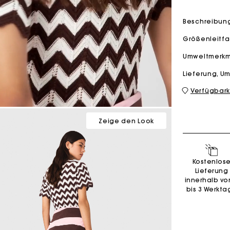
Beschreibun
M Tasche
Milpli Tasche
Größenleitf
Umweltmerk
Lieferung, 
Verfügbark
Second H
Schuhe
Entdecke
Entdecke
Zeige den Look
Kostenlos
Lieferung
innerhalb vo
bis 3 Werkta