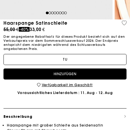
1
2
3
4
5
6
7
8
Haarspange Satinschleife
Price reduced from
to
55,00 €
33,00 €
-40%
Der angegebene Rabattsatz für dieses Produkt bezieht sich auf den
Verkaufspreis vor dem Sommerschlussverkauf 2026. Der Endpreis
entspricht dem niedrigsten während des Schlussverkaufs
angebotenen Preis.
TU
HINZUFÜGEN
Verfügbarkeit im Geschäft
Voraussichtliches Lieferdatum
: 11. Aug - 12. Aug
Beschreibung
Haarspange mit großer Schleife aus Seidensatin