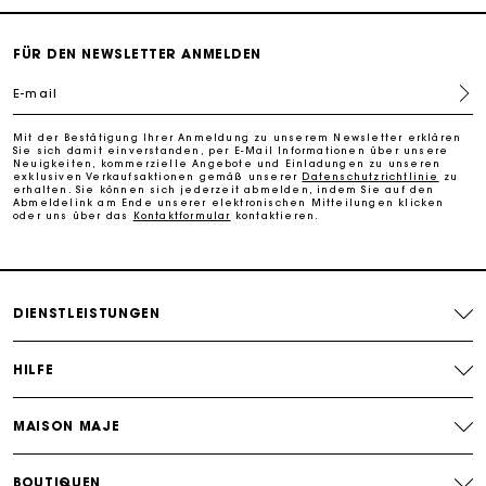
PayPal - Bezahlung nach 30 Tagen
FÜR DEN NEWSLETTER ANMELDEN
E-mail
Kostenlose Umtausch & Rücksendung
Mit der Bestätigung Ihrer Anmeldung zu unserem Newsletter erklären
Sie sich damit einverstanden, per E-Mail Informationen über unsere
Die Maje-Geschenkkarte: Die beste Möglichkeit, das
Neuigkeiten, kommerzielle Angebote und Einladungen zu unseren
perfekte Geschenk zu machen
exklusiven Verkaufsaktionen gemäß unserer
Datenschutzrichtlinie
zu
erhalten. Sie können sich jederzeit abmelden, indem Sie auf den
Abmeldelink am Ende unserer elektronischen Mitteilungen klicken
oder uns über das
Kontaktformular
kontaktieren.
DIENSTLEISTUNGEN
HILFE
MAISON MAJE
BOUTIQUEN