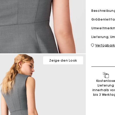
Beschreibun
M Tasche
Milpli Tasche
Größenleitf
Umweltmerk
Lieferung, 
Verfügbark
Second H
Schuhe
Entdecke
Entdecke
Zeige den Look
Kostenlos
Lieferung
innerhalb vo
bis 3 Werkta