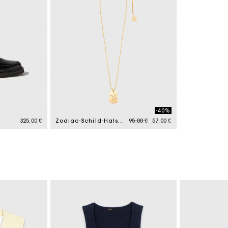
-40%
Price reduced from
to
325,00 €
Zodiac-Schild-Halskette
95,00 €
57,00 €