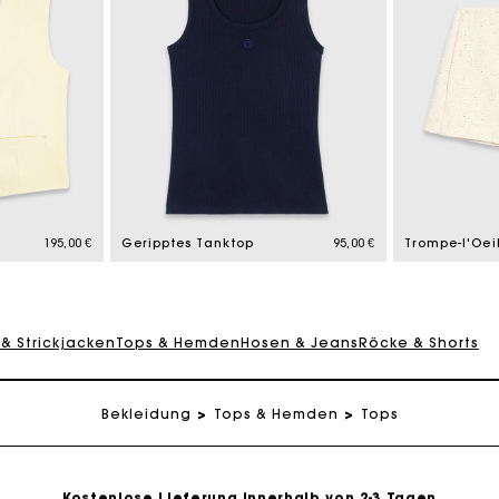
eschenkkarte: Die beste Möglichkeit, das perfekte Geschen
Kostenlose Lieferung innerhalb von 2-3 Tagen
195,00 €
Geripptes Tanktop
95,00 €
PayPal - Bezahlung nach 30 Tagen
 & Strickjacken
Tops & Hemden
Hosen & Jeans
Röcke & Shorts
Kostenlose Umtausch & Rücksendung
Bekleidung
Tops & Hemden
Tops
eschenkkarte: Die beste Möglichkeit, das perfekte Geschen
Kostenlose Lieferung innerhalb von 2-3 Tagen