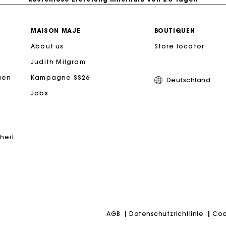
PayPal - Bezahlung nach 30 Tagen
MAISON MAJE
BOUTIQUEN
About us
Store locator
Kostenlose Umtausch & Rücksendung
Judith Milgrom
eschenkkarte: Die beste Möglichkeit, das perfekte Geschen
gen
Kampagne SS26
Deutschland
Jobs
iheit
Datenschutzrichtlinie
Coo
AGB