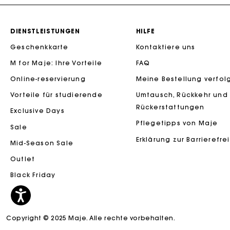
DIENSTLEISTUNGEN
HILFE
Geschenkkarte
Kontaktiere uns
M for Maje: Ihre Vorteile
FAQ
Die Maje-G
Online-reservierung
Meine Bestellung verfol
Vorteile für studierende
Umtausch, Rückkehr und
Rückerstattungen
Exclusive Days
Pflegetipps von Maje
Sale
Erklärung zur Barrierefre
Mid-Season Sale
Outlet
Black Friday
Copyright © 2025 Maje. Alle rechte vorbehalten.