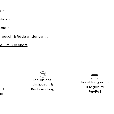
g
aden
male
Umtausch & Rücksendungen
eit im Geschäft
and
Summer Suitcase
Miss M Tasche
Kleider
Unsere engagements
Accessoires
n
n
Entdecken
Entdecken
Entdecken
Entdecken
Entdecken
e
Kostenlose
Bezahlung nach
Umtausch &
30 Tagen mit
n 2
Rücksendung
PayPal
ge