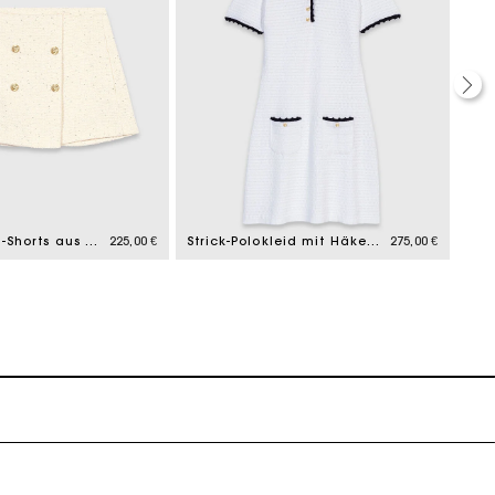
k zu machen
Trompe-l'Oeil-Shorts aus Tweed
225,00 €
Strick-Polokleid mit Häkeldetails
275,00 €
k zu machen