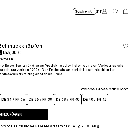
Suchen
DE
Price reduce
Tasche Miss 
375,00
to
€
Price reduced from
Pric
Skaterkleid mit Sch
295,00
Kurze
295,0
t Schmuckknöpfen
Bio-
-30%
262,50
to
to
€
€
Fließendes langes Kleid mit P
355,00
Milpli Gazette Ve
325,00
Balloon
215,00
Baum
ced from
153,00 €
-50%
-2
%
€
147,50
236,0
€
€
€
€
€
E WOLLE
 Rabattsatz für dieses Produkt bezieht sich auf den Verkaufspreis
schlussverkauf 2026. Der Endpreis entspricht dem niedrigsten
chlussverkaufs angebotenen Preis.
Welche Größe habe ich?
DE 34 / FR 36
DE 36 / FR 38
DE 38 / FR 40
DE 40 / FR 42
HINZUFÜGEN
Voraussichtliches Lieferdatum
: 08. Aug - 10. Aug