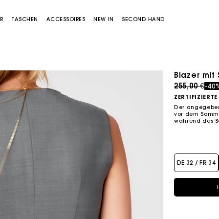
R
TASCHEN
ACCESSOIRES
NEW IN
SECOND HAND
Blazer mi
Price redu
to
255,00 €
-40
ZERTIFIZIERT
Der angegebene
vor dem Sommer
während des S
Miss M Tasche
Miss M Pouch Tasche
DE 32 / FR 34