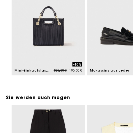
-40%
Price reduced from
to
Mini-Einkaufstasche aus gestepptem Leder
325,00 €
195,00 €
Mokassins aus Leder
Sie werden auch mogen