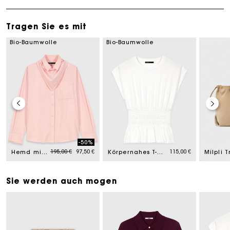
Tragen Sie es mit
Bio-Baumwolle
Bio-Baumwolle
-50%
om
Price reduced from
to
195,00 €
97,50 €
115,00 €
Hemd mit abnehmbarem Halstuch
Körpernahes T-Shirt mit Plissee
Sie werden auch mogen