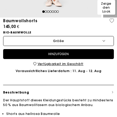
Zeige
den
Look
1
2
3
4
5
6
7
Baumwollshorts
145,00 €
BIO-BAUMWOLLE
Größe
HINZUFÜGEN
Verfügbarkeit im Geschäft
Voraussichtliches Lieferdatum
: 11. Aug - 12. Aug
Beschreibung
Der Hauptstoff dieses Kleidungsstücks besteht zu mindestens
50 % aus Baumwollfasern aus biologischem Anbau.
Shorts aus hellrosa Baumwolle