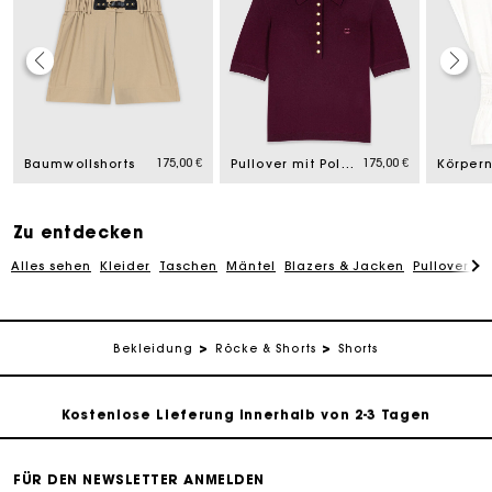
Die Maje-Geschenkkarte: Die beste Möglichkeit, das
perfekte Geschenk zu machen
175,00 €
175,00 €
Kostenlose Lieferung innerhalb von 2-3 Tagen
Baumwollshorts
Pullover mit Polokragen
PayPal - Bezahlung nach 30 Tagen
Zu entdecken
Alles sehen
Kleider
Taschen
Mäntel
Blazers & Jacken
Pullover & 
Kostenlose Umtausch & Rücksendung
Die Maje-Geschenkkarte: Die beste Möglichkeit, das
Bekleidung
Röcke & Shorts
Shorts
perfekte Geschenk zu machen
Kostenlose Lieferung innerhalb von 2-3 Tagen
PayPal - Bezahlung nach 30 Tagen
FÜR DEN NEWSLETTER ANMELDEN