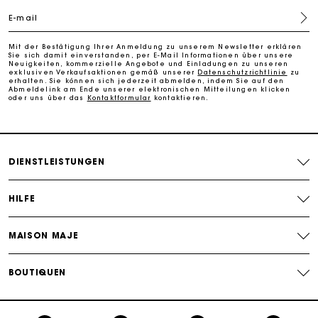
E-mail
Kostenlose Umtausch & Rücksendung
Mit der Bestätigung Ihrer Anmeldung zu unserem Newsletter erklären
Sie sich damit einverstanden, per E-Mail Informationen über unsere
Die Maje-Geschenkkarte: Die beste Möglichkeit, das
Neuigkeiten, kommerzielle Angebote und Einladungen zu unseren
perfekte Geschenk zu machen
exklusiven Verkaufsaktionen gemäß unserer
Datenschutzrichtlinie
zu
erhalten. Sie können sich jederzeit abmelden, indem Sie auf den
Abmeldelink am Ende unserer elektronischen Mitteilungen klicken
oder uns über das
Kontaktformular
kontaktieren.
DIENSTLEISTUNGEN
HILFE
MAISON MAJE
BOUTIQUEN