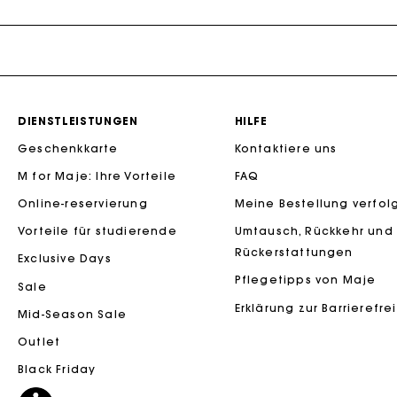
Maje x Blanca Miró
DIENSTLEISTUNGEN
HILFE
Geschenkkarte
Kontaktiere uns
Die Maje-G
M for Maje: Ihre Vorteile
FAQ
Online-reservierung
Meine Bestellung verfol
Vorteile für studierende
Umtausch, Rückkehr und
Rückerstattungen
Exclusive Days
Pflegetipps von Maje
Sale
Erklärung zur Barrierefre
Mid-Season Sale
Outlet
Die Maje-G
Black Friday