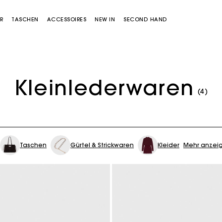
R
TASCHEN
ACCESSOIRES
NEW IN
SECOND HAND
Kleinlederwaren
(4)
Taschen
Gürtel & Strickwaren
Kleider
Mehr anzei
Miss M Tasche
Miss M Pouch Tasche