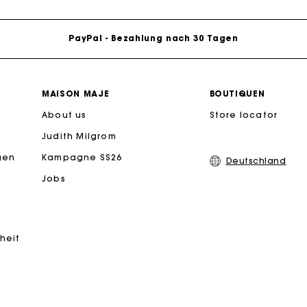
PayPal - Bezahlung nach 30 Tagen
Kostenlose Umtausch & Rücksendung
MAISON MAJE
BOUTIQUEN
eschenkkarte: Die beste Möglichkeit, das perfekte Geschen
About us
Store locator
Judith Milgrom
Kostenlose Lieferung innerhalb von 2-3 Tagen
gen
Kampagne SS26
Deutschland
Jobs
PayPal - Bezahlung nach 30 Tagen
Kostenlose Umtausch & Rücksendung
iheit
eschenkkarte: Die beste Möglichkeit, das perfekte Geschen