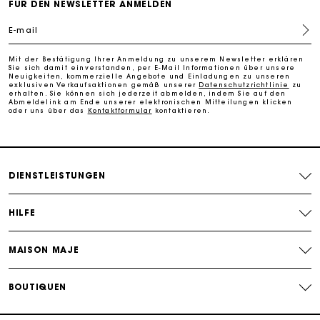
FÜR DEN NEWSLETTER ANMELDEN
Die Maje-Geschenkkarte: Die beste Möglichkeit, das
E-mail
perfekte Geschenk zu machen
Mit der Bestätigung Ihrer Anmeldung zu unserem Newsletter erklären
Sie sich damit einverstanden, per E-Mail Informationen über unsere
Kostenlose Lieferung innerhalb von 2-3 Tagen
Neuigkeiten, kommerzielle Angebote und Einladungen zu unseren
exklusiven Verkaufsaktionen gemäß unserer
Datenschutzrichtlinie
zu
erhalten. Sie können sich jederzeit abmelden, indem Sie auf den
Abmeldelink am Ende unserer elektronischen Mitteilungen klicken
oder uns über das
Kontaktformular
kontaktieren.
PayPal - Bezahlung nach 30 Tagen
Kostenlose Umtausch & Rücksendung
DIENSTLEISTUNGEN
Die Maje-Geschenkkarte: Die beste Möglichkeit, das
perfekte Geschenk zu machen
HILFE
MAISON MAJE
BOUTIQUEN