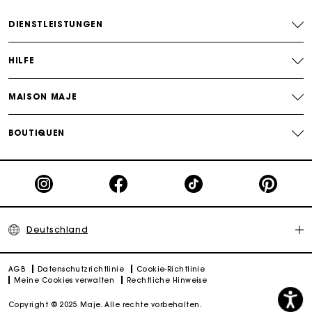
Kostenlose Umtausch & Rücksendung
DIENSTLEISTUNGEN
Die Maje-Geschenkkarte: Die beste Möglichkeit, das
perfekte Geschenk zu machen
HILFE
MAISON MAJE
BOUTIQUEN
Deutschland
AGB
Datenschutzrichtlinie
Cookie-Richtlinie
Meine Cookies verwalten
Rechtliche Hinweise
Copyright © 2025 Maje. Alle rechte vorbehalten.