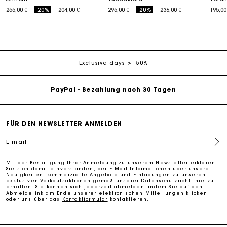
Price reduced from
to
Price reduced from
to
Price
255,00 €
-20%
204,00 €
295,00 €
-20%
236,00 €
195,00
Die Maje-Geschenkkarte: Die beste Möglichkeit, das
perfekte Geschenk zu machen
Kostenlose Lieferung innerhalb von 2-3 Tagen
Exclusive days
-50%
PayPal - Bezahlung nach 30 Tagen
Kostenlose Umtausch & Rücksendung
FÜR DEN NEWSLETTER ANMELDEN
Die Maje-Geschenkkarte: Die beste Möglichkeit, das
E-mail
perfekte Geschenk zu machen
Mit der Bestätigung Ihrer Anmeldung zu unserem Newsletter erklären
Sie sich damit einverstanden, per E-Mail Informationen über unsere
Kostenlose Lieferung innerhalb von 2-3 Tagen
Neuigkeiten, kommerzielle Angebote und Einladungen zu unseren
exklusiven Verkaufsaktionen gemäß unserer
Datenschutzrichtlinie
zu
erhalten. Sie können sich jederzeit abmelden, indem Sie auf den
Abmeldelink am Ende unserer elektronischen Mitteilungen klicken
oder uns über das
Kontaktformular
kontaktieren.
PayPal - Bezahlung nach 30 Tagen