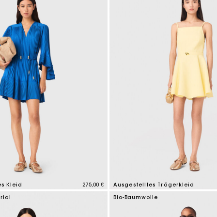
es Kleid
275,00 €
Ausgestelltes Trägerkleid
tomer Rating
5 out of 5 Customer Rating
rial
Bio-Baumwolle