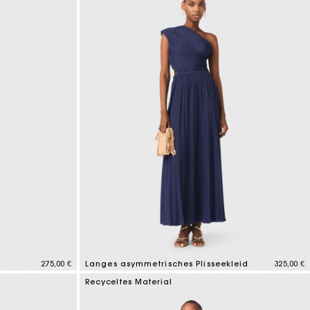
275,00 €
Langes asymmetrisches Plisseekleid
325,00 €
4,8 out of 5 Customer Rating
Recyceltes Material