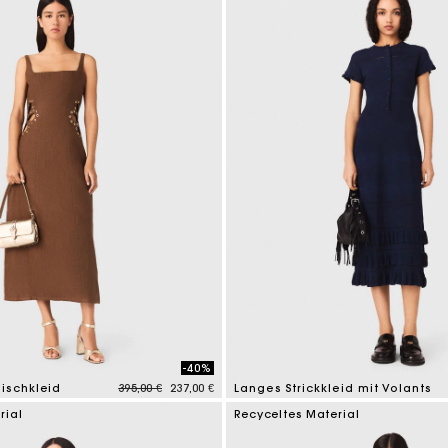
-40%
Price reduced from
to
ischkleid
395,00 €
237,00 €
Langes Strickkleid mit Volants
tomer Rating
5 out of 5 Customer Rating
rial
Recyceltes Material