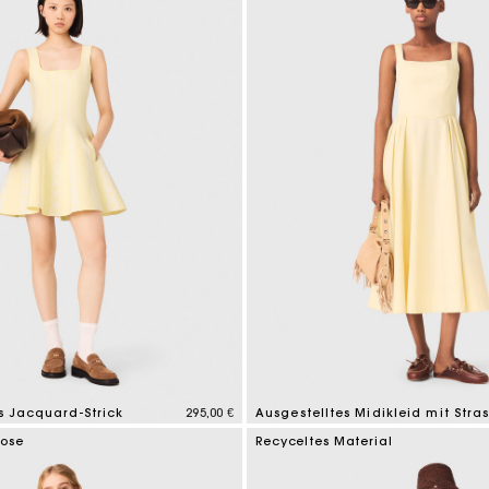
s Jacquard-Strick
295,00 €
Ausgestelltes Midikleid mit Stras
tomer Rating
4,6 out of 5 Customer Rating
kose
Recyceltes Material