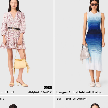
-20%
Price reduced from
to
 mit Print
295,00 €
236,00 €
Langes Strickkleid mit Farbverlauf
tomer Rating
4 out of 5 Customer Rating
rial
Zertifiziertes Leinen