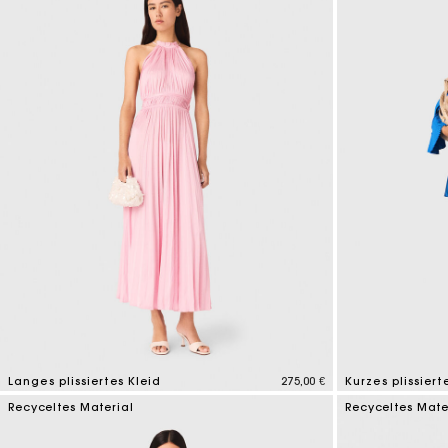
Langes plissiertes Kleid
275,00 €
Kurzes plissiert
4,7 out of 5 Customer Rating
3,3 out of 5 Cus
Recyceltes Material
Recyceltes Mate