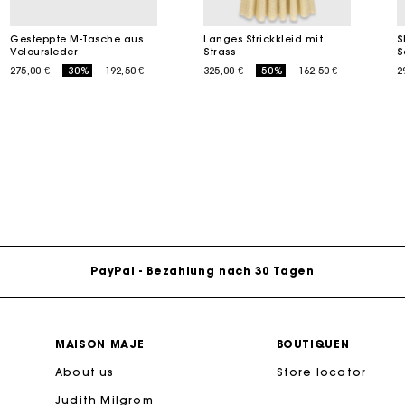
Gesteppte M-Tasche aus
Langes Strickkleid mit
S
Veloursleder
Strass
S
M Tasche
Milpli Tasche
Price reduced from
to
Price reduced from
to
P
275,00 €
-30%
192,50 €
325,00 €
-50%
162,50 €
2
Second H
Schuhe
eschenkkarte: Die beste Möglichkeit, das perfekte Geschen
Entdecke
Entdecke
Kostenlose Lieferung innerhalb von 2-3 Tagen
PayPal - Bezahlung nach 30 Tagen
Kostenlose Umtausch & Rücksendung
MAISON MAJE
BOUTIQUEN
eschenkkarte: Die beste Möglichkeit, das perfekte Geschen
About us
Store locator
Judith Milgrom