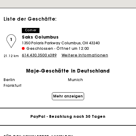
Liste der Geschäfte:
Corner
Saks Columbus
1
1350 Polaris Parkway Columbus, OH 43240
Geschlossen - Öffnet um 12:00
614.430.3500 x389
Weitere Informationen
21.12 km
Maje-Geschäfte in Deutschland
berlin
munich
Die Maje-Geschenkkarte: Die beste Möglichkeit, das
perfekte Geschenk zu machen
frankfurt
Mehr anzeigen
Kostenlose Lieferung innerhalb von 2-3 Tagen
PayPal - Bezahlung nach 30 Tagen
Kostenlose Umtausch & Rücksendung