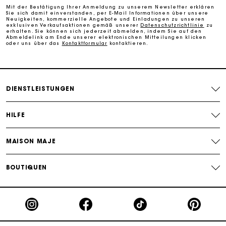
Mit der Bestätigung Ihrer Anmeldung zu unserem Newsletter erklären
Sie sich damit einverstanden, per E-Mail Informationen über unsere
Die Maje-Geschenkkarte: Die beste Möglichkeit, das
Neuigkeiten, kommerzielle Angebote und Einladungen zu unseren
perfekte Geschenk zu machen
exklusiven Verkaufsaktionen gemäß unserer
Datenschutzrichtlinie
zu
erhalten. Sie können sich jederzeit abmelden, indem Sie auf den
Abmeldelink am Ende unserer elektronischen Mitteilungen klicken
oder uns über das
Kontaktformular
kontaktieren.
DIENSTLEISTUNGEN
HILFE
MAISON MAJE
BOUTIQUEN