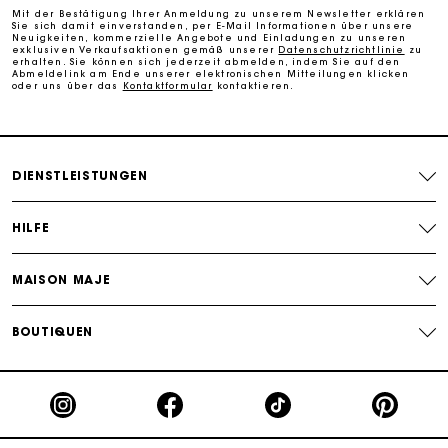
Mit der Bestätigung Ihrer Anmeldung zu unserem Newsletter erklären
Sie sich damit einverstanden, per E-Mail Informationen über unsere
Die Maje-Geschenkkarte: Die beste Möglichkeit, das
Neuigkeiten, kommerzielle Angebote und Einladungen zu unseren
perfekte Geschenk zu machen
exklusiven Verkaufsaktionen gemäß unserer
Datenschutzrichtlinie
zu
erhalten. Sie können sich jederzeit abmelden, indem Sie auf den
Abmeldelink am Ende unserer elektronischen Mitteilungen klicken
oder uns über das
Kontaktformular
kontaktieren.
DIENSTLEISTUNGEN
HILFE
MAISON MAJE
BOUTIQUEN