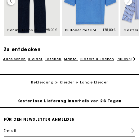
Die Maje-Geschenkkarte: Die beste Möglichkeit, das
perfekte Geschenk zu machen
195,00 €
175,00 €
Kostenlose Lieferung innerhalb von 2-3 Tagen
Denim-Jeans mit Taschen
Pullover mit Polokragen
PayPal - Bezahlung nach 30 Tagen
Zu entdecken
Alles sehen
Kleider
Taschen
Mäntel
Blazers & Jacken
Pullover & 
Kostenlose Umtausch & Rücksendung
Die Maje-Geschenkkarte: Die beste Möglichkeit, das
Bekleidung
Kleider
Lange kleider
perfekte Geschenk zu machen
Kostenlose Lieferung innerhalb von 2-3 Tagen
PayPal - Bezahlung nach 30 Tagen
FÜR DEN NEWSLETTER ANMELDEN
E-mail
Kostenlose Umtausch & Rücksendung