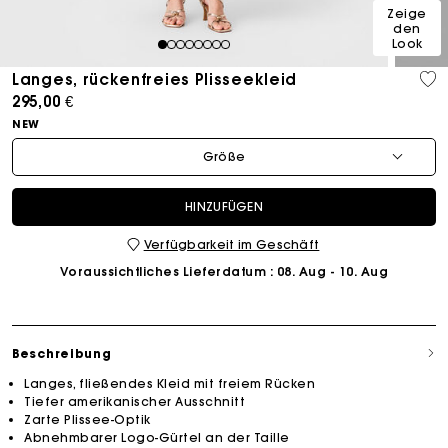
Zeige
den
Look
1
2
3
4
5
6
7
8
Langes, rückenfreies Plisseekleid
295,00 €
NEW
Größe
HINZUFÜGEN
Verfügbarkeit im Geschäft
Voraussichtliches Lieferdatum
: 08. Aug - 10. Aug
Beschreibung
Langes, fließendes Kleid mit freiem Rücken
Tiefer amerikanischer Ausschnitt
Zarte Plissee-Optik
Abnehmbarer Logo-Gürtel an der Taille