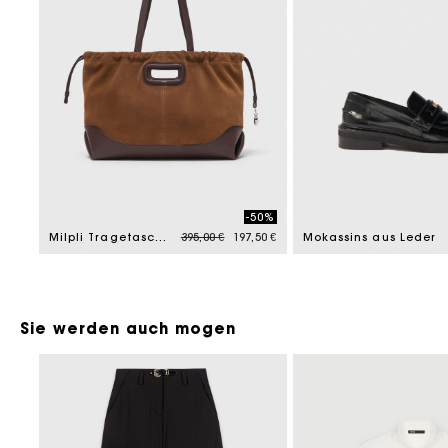
-50%
Price reduced from
to
Milpli Tragetasche aus Leder-Velours-Mix
395,00 €
197,50 €
Mokassins aus Leder
Sie werden auch mogen