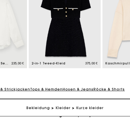
eschenkkarte: Die beste Möglichkeit, das perfekte Geschen
Kostenlose Lieferung innerhalb von 2-3 Tagen
Weiße Hemdbluse aus Seide
235,00 €
2-in-1 Tweed-Kleid
375,00 €
PayPal - Bezahlung nach 30 Tagen
 & Strickjacken
Tops & Hemden
Hosen & Jeans
Röcke & Shorts
Kostenlose Umtausch & Rücksendung
Bekleidung
Kleider
Kurze kleider
eschenkkarte: Die beste Möglichkeit, das perfekte Geschen
Kostenlose Lieferung innerhalb von 2-3 Tagen