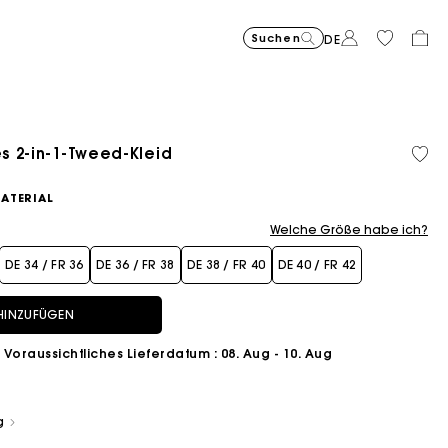
Suchen
DE
 2-in-1-Tweed-Kleid
Bio-Baumwolle
ATERIAL
Welche Größe habe ich?
DE 34 / FR 36
DE 36 / FR 38
DE 38 / FR 40
DE 40 / FR 42
HINZUFÜGEN
Voraussichtliches Lieferdatum
: 08. Aug - 10. Aug
g