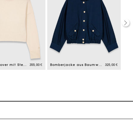
k zu machen
Kaschmirpullover mit Stehkragen
355,00 €
Bomberjacke aus Baumwolle
325,00 €
Ärm
k zu machen