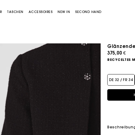
R
TASCHEN
ACCESSOIRES
NEW IN
SECOND HAND
Glänzendes
Sold out
375,00 €
RECYCELTES M
DE 32 / FR 34
Miss M Tasche
Miss M Pouch Tasche
Beschreibun