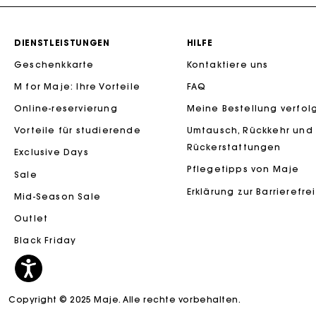
DIENSTLEISTUNGEN
HILFE
Geschenkkarte
Kontaktiere uns
M for Maje: Ihre Vorteile
FAQ
Die Maje-G
Online-reservierung
Meine Bestellung verfol
Vorteile für studierende
Umtausch, Rückkehr und
Rückerstattungen
Exclusive Days
Pflegetipps von Maje
Sale
Erklärung zur Barrierefre
Mid-Season Sale
Outlet
Black Friday
Copyright © 2025 Maje. Alle rechte vorbehalten.