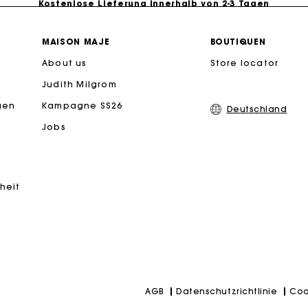
PayPal - Bezahlung nach 30 Tagen
MAISON MAJE
BOUTIQUEN
About us
Store locator
Kostenlose Umtausch & Rücksendung
Judith Milgrom
eschenkkarte: Die beste Möglichkeit, das perfekte Geschen
gen
Kampagne SS26
Deutschland
Jobs
iheit
Datenschutzrichtlinie
Coo
AGB