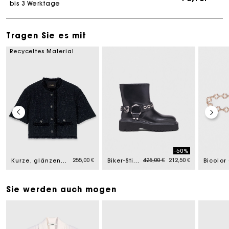
bis 3 Werktage
Tragen Sie es mit
Recyceltes Material
-50%
Price reduced from
to
255,00 €
425,00 €
212,50 €
Kurze, glänzende Tweed-Jacke
Biker-Stiefeletten aus Leder
Sie werden auch mogen