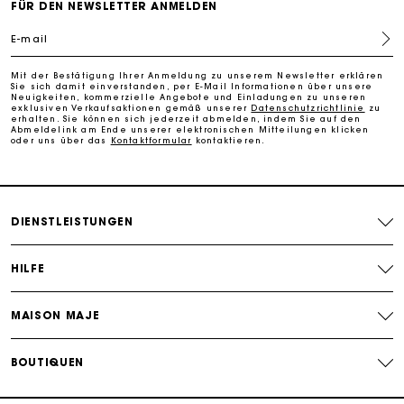
FÜR DEN NEWSLETTER ANMELDEN
E-mail
Kostenlose Umtausch & Rücksendung
Mit der Bestätigung Ihrer Anmeldung zu unserem Newsletter erklären
Sie sich damit einverstanden, per E-Mail Informationen über unsere
Die Maje-Geschenkkarte: Die beste Möglichkeit, das
Neuigkeiten, kommerzielle Angebote und Einladungen zu unseren
perfekte Geschenk zu machen
exklusiven Verkaufsaktionen gemäß unserer
Datenschutzrichtlinie
zu
erhalten. Sie können sich jederzeit abmelden, indem Sie auf den
Abmeldelink am Ende unserer elektronischen Mitteilungen klicken
oder uns über das
Kontaktformular
kontaktieren.
DIENSTLEISTUNGEN
HILFE
MAISON MAJE
BOUTIQUEN