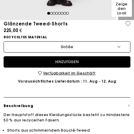
Zeige
den
Look
1
2
3
4
5
6
7
8
Glänzende Tweed-Shorts
225,00 €
RECYCELTES MATERIAL
Größe
HINZUFÜGEN
Verfügbarkeit im Geschäft
Voraussichtliches Lieferdatum
: 11. Aug - 12. Aug
Beschreibung
Der Hauptstoff dieses Kleidungsstücks besteht zu mindestens
50 % aus recycelten Fasern.
Shorts aus schimmerndem Bouclé-Tweed