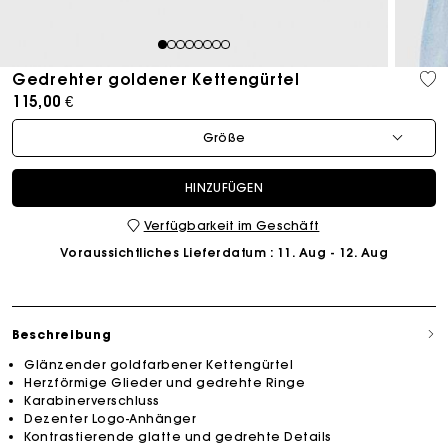
1
2
3
4
5
6
7
8
Gedrehter goldener Kettengürtel
115,00 €
Größe
HINZUFÜGEN
Verfügbarkeit im Geschäft
Voraussichtliches Lieferdatum
: 11. Aug - 12. Aug
Beschreibung
Glänzender goldfarbener Kettengürtel
Herzförmige Glieder und gedrehte Ringe
Karabinerverschluss
Dezenter Logo-Anhänger
Kontrastierende glatte und gedrehte Details