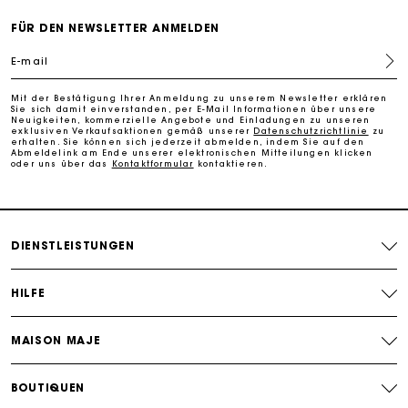
FÜR DEN NEWSLETTER ANMELDEN
PayPal - Bezahlung nach 30 Tagen
E-mail
Kostenlose Umtausch & Rücksendung
Mit der Bestätigung Ihrer Anmeldung zu unserem Newsletter erklären
Sie sich damit einverstanden, per E-Mail Informationen über unsere
Neuigkeiten, kommerzielle Angebote und Einladungen zu unseren
Die Maje-Geschenkkarte: Die beste Möglichkeit, das
exklusiven Verkaufsaktionen gemäß unserer
Datenschutzrichtlinie
zu
erhalten. Sie können sich jederzeit abmelden, indem Sie auf den
perfekte Geschenk zu machen
Abmeldelink am Ende unserer elektronischen Mitteilungen klicken
oder uns über das
Kontaktformular
kontaktieren.
DIENSTLEISTUNGEN
HILFE
MAISON MAJE
BOUTIQUEN