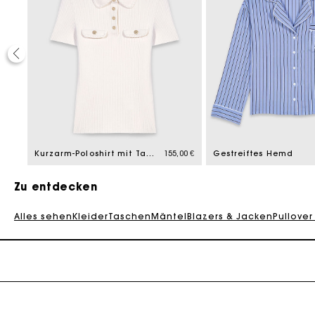
Die Maje-G
20%
ced from
,00 €
Kurzarm-Poloshirt mit Taschen
155,00 €
Gestreiftes Hemd
Zu entdecken
Alles sehen
Kleider
Taschen
Mäntel
Blazers & Jacken
Pullover
Die Maje-G