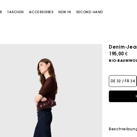
R
TASCHEN
ACCESSOIRES
NEW IN
SECOND HAND
Denim-Jea
195,00 €
BIO-BAUMWOL
DE 32 / FR 34
Miss M Tasche
Miss M Pouch Tasche
Beschreibun