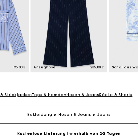
eschenkkarte: Die beste Möglichkeit, das perfekte Geschen
Kostenlose Lieferung innerhalb von 2-3 Tagen
195,00 €
Anzughose
235,00 €
PayPal - Bezahlung nach 30 Tagen
 & Strickjacken
Tops & Hemden
Hosen & Jeans
Röcke & Shorts
Kostenlose Umtausch & Rücksendung
Bekleidung
Hosen & Jeans
Jeans
eschenkkarte: Die beste Möglichkeit, das perfekte Geschen
Kostenlose Lieferung innerhalb von 2-3 Tagen