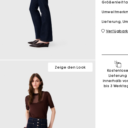
Größenleitf
Umweltmerk
M Tasche
Milpli Tasche
Lieferung, 
Verfügbark
Second H
Schuhe
Entdecke
Entdecke
Zeige den Look
Kostenlos
Lieferung
innerhalb vo
bis 3 Werkta