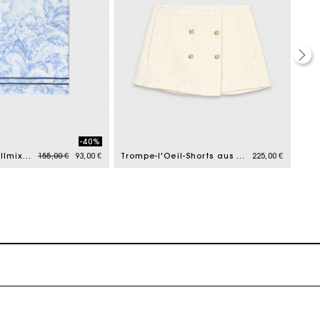
k zu machen
-40%
Price reduced from
to
Schal aus Wollmix mit Blumenprint
155,00 €
93,00 €
Trompe-l'Oeil-Shorts aus Tweed
225,00 €
Rüc
k zu machen