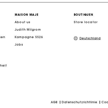
PayPal - Bezahlung nach 30 Tagen
MAISON MAJE
BOUTIQUEN
About us
Store locator
Kostenlose Umtausch & Rücksendung
Judith Milgrom
eschenkkarte: Die beste Möglichkeit, das perfekte Geschen
gen
Kampagne SS26
Deutschland
Jobs
iheit
Datenschutzrichtlinie
Coo
AGB