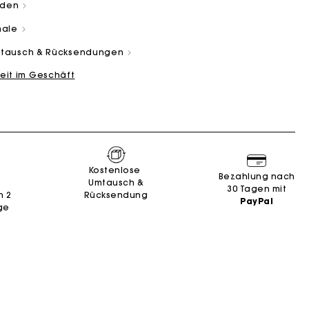
aden
male
Umtausch & Rücksendungen
eit im Geschäft
and
Summer Suitcase
Miss M Tasche
Kleider
Unsere engagements
Accessoires
n
n
Entdecken
Entdecken
Entdecken
Entdecken
Entdecken
e
Kostenlose
Bezahlung nach
Umtausch &
30 Tagen mit
n 2
Rücksendung
PayPal
ge