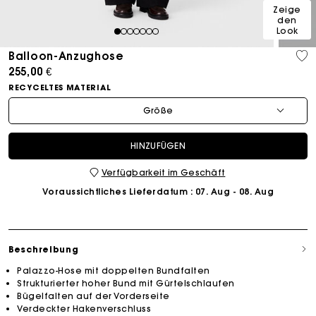
Zeige
den
Look
1
2
3
4
5
6
7
Balloon-Anzughose
255,00 €
RECYCELTES MATERIAL
Größe
HINZUFÜGEN
Verfügbarkeit im Geschäft
Voraussichtliches Lieferdatum
: 07. Aug - 08. Aug
Beschreibung
Palazzo-Hose mit doppelten Bundfalten
Strukturierter hoher Bund mit Gürtelschlaufen
Bügelfalten auf der Vorderseite
Verdeckter Hakenverschluss