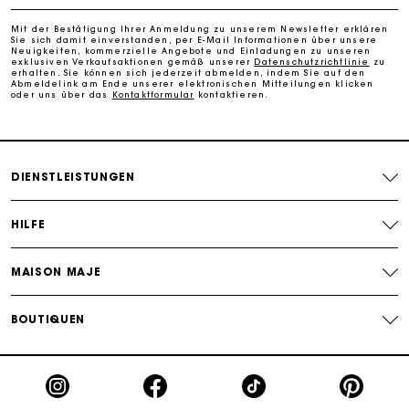
Kostenlose Umtausch & Rücksendung
Mit der Bestätigung Ihrer Anmeldung zu unserem Newsletter erklären
Sie sich damit einverstanden, per E-Mail Informationen über unsere
Die Maje-Geschenkkarte: Die beste Möglichkeit, das
Neuigkeiten, kommerzielle Angebote und Einladungen zu unseren
exklusiven Verkaufsaktionen gemäß unserer
Datenschutzrichtlinie
zu
perfekte Geschenk zu machen
erhalten. Sie können sich jederzeit abmelden, indem Sie auf den
Abmeldelink am Ende unserer elektronischen Mitteilungen klicken
oder uns über das
Kontaktformular
kontaktieren.
DIENSTLEISTUNGEN
HILFE
MAISON MAJE
BOUTIQUEN