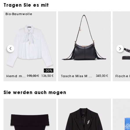
Tragen Sie es mit
Bio-Baumwolle
-30%
om
Price reduced from
to
195,00 €
136,50 €
345,00 €
Hemd mit Croquet-Kragen
Tasche Miss M Mini mit Goldgriff
Sie werden auch mogen