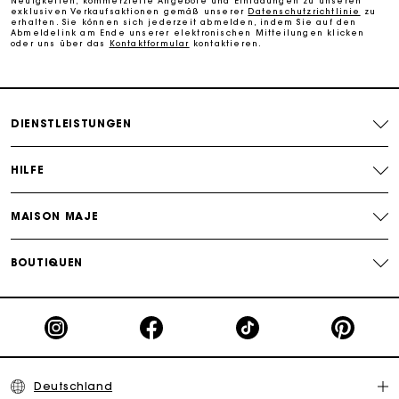
Neuigkeiten, kommerzielle Angebote und Einladungen zu unseren
Die Maje-Geschenkkarte: Die beste Möglichkeit, das
exklusiven Verkaufsaktionen gemäß unserer
Datenschutzrichtlinie
zu
perfekte Geschenk zu machen
erhalten. Sie können sich jederzeit abmelden, indem Sie auf den
Abmeldelink am Ende unserer elektronischen Mitteilungen klicken
oder uns über das
Kontaktformular
kontaktieren.
DIENSTLEISTUNGEN
HILFE
MAISON MAJE
BOUTIQUEN
Deutschland