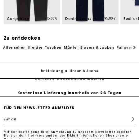
Die Maje-Geschenkkarte: Die beste Möglichkeit, das
perfekte Geschenk zu machen
245,00 €
195,00 €
Cargohose
Denim-Jeans mit Taschen
Kostenlose Lieferung innerhalb von 2-3 Tagen
Zu entdecken
PayPal - Bezahlung nach 30 Tagen
Alles sehen
Kleider
Taschen
Mäntel
Blazers & Jacken
Pullover & 
Kostenlose Umtausch & Rücksendung
Die Maje-Geschenkkarte: Die beste Möglichkeit, das
Bekleidung
Hosen & Jeans
perfekte Geschenk zu machen
Kostenlose Lieferung innerhalb von 2-3 Tagen
FÜR DEN NEWSLETTER ANMELDEN
PayPal - Bezahlung nach 30 Tagen
E-mail
Kostenlose Umtausch & Rücksendung
Mit der Bestätigung Ihrer Anmeldung zu unserem Newsletter erklären
Sie sich damit einverstanden, per E-Mail Informationen über unsere