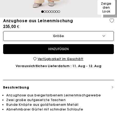
Zeige
den
Look
1
2
3
4
5
6
7
8
Anzughose aus Leinenmischung
235,00 €
Größe
HINZUFÜGEN
Verfügbarkeit im Geschäft
Voraussichtliches Lieferdatum
: 11. Aug - 12. Aug
Beschreibung
Anzughose aus beigefarbenem Leinenmischgewebe
Zwei große aufgesetzte Taschen
Runde Knöpfe aus goldfarbenem Metall
Abnehmbarer Gürtel mit schmaler Schlaufe