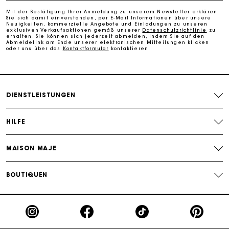
perfekte Geschenk zu machen
Mit der Bestätigung Ihrer Anmeldung zu unserem Newsletter erklären
Sie sich damit einverstanden, per E-Mail Informationen über unsere
Kostenlose Lieferung innerhalb von 2-3 Tagen
Neuigkeiten, kommerzielle Angebote und Einladungen zu unseren
exklusiven Verkaufsaktionen gemäß unserer
Datenschutzrichtlinie
zu
erhalten. Sie können sich jederzeit abmelden, indem Sie auf den
Abmeldelink am Ende unserer elektronischen Mitteilungen klicken
oder uns über das
Kontaktformular
kontaktieren.
PayPal - Bezahlung nach 30 Tagen
Kostenlose Umtausch & Rücksendung
DIENSTLEISTUNGEN
Die Maje-Geschenkkarte: Die beste Möglichkeit, das
perfekte Geschenk zu machen
HILFE
MAISON MAJE
BOUTIQUEN