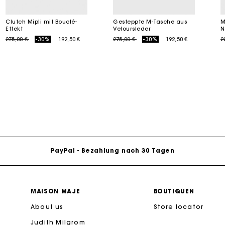
Clutch Mipli mit Bouclé-
Gesteppte M-Tasche aus
M
Effekt
Veloursleder
N
M Tasche
Milpli Tasche
Price reduced from
to
Price reduced from
to
P
275,00 €
-30%
192,50 €
275,00 €
-30%
192,50 €
2
Second H
Schuhe
eschenkkarte: Die beste Möglichkeit, das perfekte Geschen
Entdecke
Entdecke
Kostenlose Lieferung innerhalb von 2-3 Tagen
PayPal - Bezahlung nach 30 Tagen
Kostenlose Umtausch & Rücksendung
MAISON MAJE
BOUTIQUEN
eschenkkarte: Die beste Möglichkeit, das perfekte Geschen
About us
Store locator
Judith Milgrom